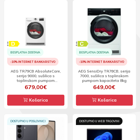
BESPLATNA DOSTAVA
BESPLATNA DOSTAVA
-10% INTERNET BANKARSTVO
-10% INTERNET BANKARSTVO
AEG TR79CB AbsoluteCare,
AEG SensiDry TR78CB, serija
serija 9000, sušilica s
7000, sušilica s toplinskom
toplinskom pumpom
pumpom kapaciteta 8kg
kapaciteta 8kg
679,00€
649,00€
Košarica
Košarica
DOSTUPNO U POSLOVNICI
DOSTUPNO U WEB TRGOVINI