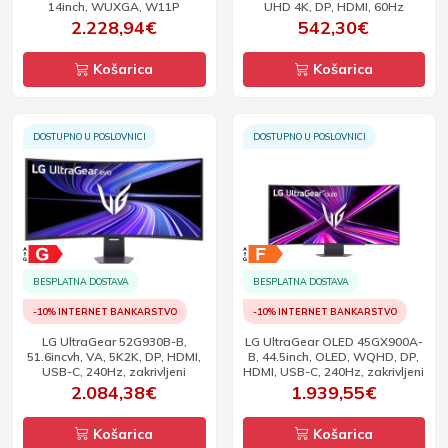
14inch, WUXGA, W11P
UHD 4K, DP, HDMI, 60Hz
2.228,94€
542,30€
Košarica
Košarica
DOSTUPNO U POSLOVNICI
DOSTUPNO U POSLOVNICI
BESPLATNA DOSTAVA
BESPLATNA DOSTAVA
-10% INTERNET BANKARSTVO
-10% INTERNET BANKARSTVO
LG UltraGear 52G930B-B,
LG UltraGear OLED 45GX900A-
51.6incvh, VA, 5K2K, DP, HDMI,
B, 44.5inch, OLED, WQHD, DP,
USB-C, 240Hz, zakrivljeni
HDMI, USB-C, 240Hz, zakrivljeni
2.084,38€
1.939,55€
Košarica
Košarica