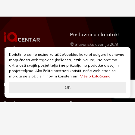
Poslovnica i kontakt
Slavonska avenija 26/9
2026 © IQ Centar
+385 1 2455 950
Koristimo samo nužne kolačiće/cookies kako bi osigurali osnovne
Nubilus
Izrada:
mogućnosti web trgovine (košarica, jezik i valuta). Ne pratimo
webshop@iqcentar.hr
aktivnosti svojih posjetitelja i ne prikupljamo podatke o svojim
Pon - Pet od 9 - 17h
posjetiteljima! Ako želite nastaviti koristiti naše web stranice
morate se složiti s njihovim korištenjem!
Više o kolačićima...
Informacije
Podrška
OK
Novosti & Promocije
Uvjeti poslovanja
Brandovi
Dostava
Kolačići (Cookies)
Oblici plaćanja
Izjava o sigurnosti
Izjava o privatnosti - GDPR
O nama
Reklamacije, povrati i prigovori