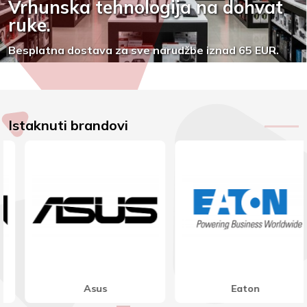
Vrhunska tehnologija na dohvat
ruke.
Besplatna dostava za sve narudžbe iznad 65 EUR.
Istaknuti brandovi
Eaton
Fortron