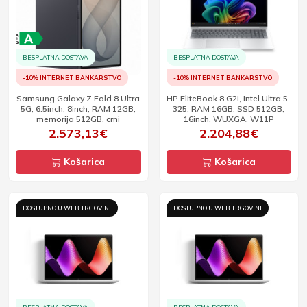
BESPLATNA DOSTAVA
BESPLATNA DOSTAVA
-10% INTERNET BANKARSTVO
-10% INTERNET BANKARSTVO
Samsung Galaxy Z Fold 8 Ultra
HP EliteBook 8 G2i, Intel Ultra 5-
5G, 6.5inch, 8inch, RAM 12GB,
325, RAM 16GB, SSD 512GB,
memorija 512GB, crni
16inch, WUXGA, W11P
2.573,13€
2.204,88€
Košarica
Košarica
DOSTUPNO U WEB TRGOVINI
DOSTUPNO U WEB TRGOVINI