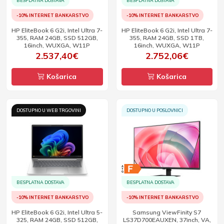
BESPLATNA DOSTAVA
BESPLATNA DOSTAVA
-10% INTERNET BANKARSTVO
-10% INTERNET BANKARSTVO
HP EliteBook 6 G2i, Intel Ultra 7-
HP EliteBook 6 G2i, Intel Ultra 7-
355, RAM 24GB, SSD 512GB,
355, RAM 24GB, SSD 1TB,
16inch, WUXGA, W11P
16inch, WUXGA, W11P
2.537,40€
2.752,06€
Košarica
Košarica
DOSTUPNO U WEB TRGOVINI
DOSTUPNO U POSLOVNICI
BESPLATNA DOSTAVA
BESPLATNA DOSTAVA
-10% INTERNET BANKARSTVO
-10% INTERNET BANKARSTVO
HP EliteBook 6 G2i, Intel Ultra 5-
Samsung ViewFinity S7
325, RAM 24GB, SSD 512GB,
LS37D700EAUXEN, 37inch, VA,