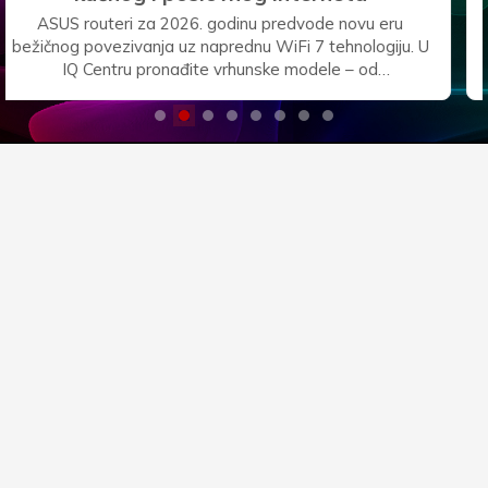
Osigurajte siguran backup i neograničen prostor za vaše
podatke uz vrhunske prijenosne i eksterne hard diskove
u IQ Centru. Bilo da trebate kolosalne stolne 3.5" diskove
Seagate Expansion od 28TB i WD Elements od 24TB
za fiksne radne stanice, ili praktični džepni Seagate
Basic od 5TB za rad u pokretu, naša ponuda nudi
maksimalnu pouzdanost i brzi USB 3.0 prijenos. Zaštitite
svoje važne datoteke, arhive i multimediju već danas.