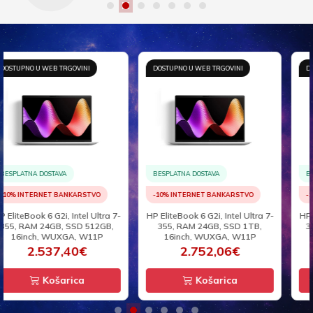
DOSTUPNO U WEB TRGOVINI
DOSTUPNO U WEB TRGOVINI
BESPLATNA DOSTAVA
BESPLATNA DOSTAVA
-10% INTERNET BANKARSTVO
-10% INTERNET BANKARSTVO
HP EliteBook 6 G2i, Intel Ultra 7-
HP EliteBook 6 G2i, Intel Ultra 5-
355, RAM 24GB, SSD 1TB,
325, RAM 24GB, SSD 512GB,
16inch, WUXGA, W11P
14inch, WUXGA, W11P
2.752,06€
2.228,94€
Košarica
Košarica