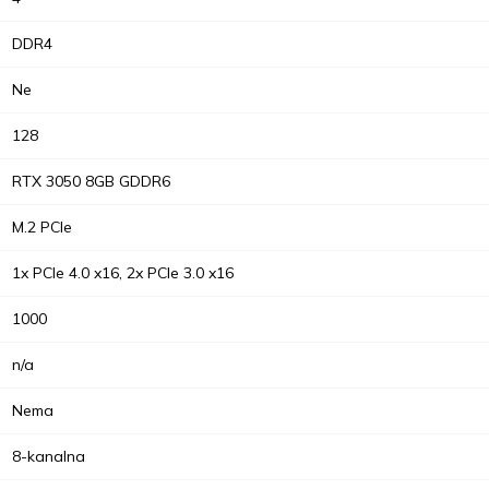
DDR4
Ne
128
RTX 3050 8GB GDDR6
M.2 PCIe
1x PCIe 4.0 x16, 2x PCIe 3.0 x16
1000
n/a
Nema
8-kanalna