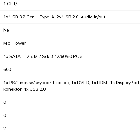
1 Gbit/s
1x USB 3.2 Gen 1 Type-A, 2x USB 2.0, Audio In/out
Ne
Midi Tower
4x SATA III, 2 x M.2 Sck 3 42/60/80 PCIe
600
1x PS/2 mouse/keyboard combo, 1x DVI-D, 1x HDMI, 1x DisplayPort,
konektor, 4x USB 2.0
0
0
2