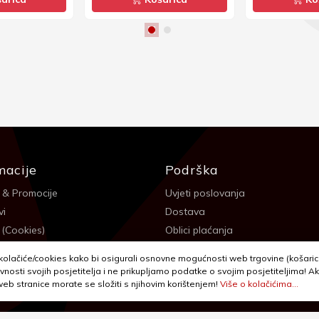
macije
Podrška
 & Promocije
Uvjeti poslovanja
vi
Dostava
 (Cookies)
Oblici plaćanja
 sigurnosti
Izjava o privatnosti - GDPR
olačiće/cookies kako bi osigurali osnovne mogućnosti web trgovine (košarica,
a
Reklamacije, povrati i prigovori
vnosti svojih posjetitelja i ne prikupljamo podatke o svojim posjetiteljima! Ak
 web stranice morate se složiti s njihovim korištenjem!
Više o kolačićima...
itanja
Jednostrani raskid ugovora