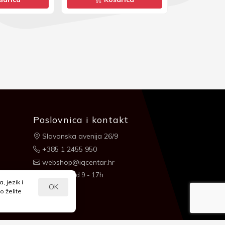
Poslovnica i kontakt
Slavonska avenija 26/9
+385 1 2455 950
webshop@iqcentar.hr
Pon - Pet od 9 - 17h
 jezik i
OK
o želite