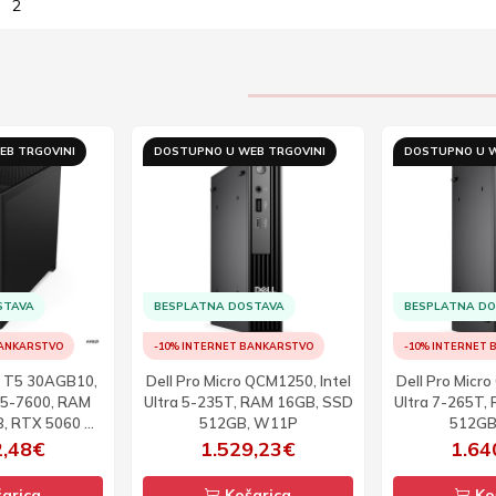
2
EB TRGOVINI
DOSTUPNO U WEB TRGOVINI
DOSTUPNO U W
STAVA
BESPLATNA DOSTAVA
BESPLATNA D
BANKARSTVO
-10% INTERNET BANKARSTVO
-10% INTERNET
n T5 30AGB10,
Dell Pro Micro QCM1250, Intel
Dell Pro Micro
5-7600, RAM
Ultra 5-235T, RAM 16GB, SSD
Ultra 7-265T,
, RTX 5060 Ti,
512GB, W11P
512GB
OS
2,48€
1.529,23€
1.64
arica
Košarica
Ko