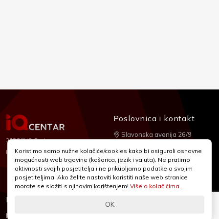
Poslovnica i kontakt
Slavonska avenija 26/9
2026 © IQ Centar
+385 1 2455 950
Koristimo samo nužne kolačiće/cookies kako bi osigurali osnovne
Nubilus
Izrada:
mogućnosti web trgovine (košarica, jezik i valuta). Ne pratimo
webshop@iqcentar.hr
aktivnosti svojih posjetitelja i ne prikupljamo podatke o svojim
Pon - Pet od 9 - 17h
posjetiteljima! Ako želite nastaviti koristiti naše web stranice
morate se složiti s njihovim korištenjem!
Više o kolačićima...
Informacije
Podrška
OK
Novosti & Promocije
Uvjeti poslovanja