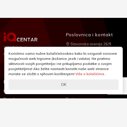
Poslovnica i kontakt
Slavonska avenija 26/9
2026 © IQ Centar
+385 1 2455 950
Koristimo samo nužne kolačiće/cookies kako bi osigurali osnovne
Nubilus
Izrada:
mogućnosti web trgovine (košarica, jezik i valuta). Ne pratimo
webshop@iqcentar.hr
aktivnosti svojih posjetitelja i ne prikupljamo podatke o svojim
Pon - Pet od 9 - 17h
posjetiteljima! Ako želite nastaviti koristiti naše web stranice
morate se složiti s njihovim korištenjem!
Više o kolačićima...
Informacije
Podrška
OK
Novosti & Promocije
Uvjeti poslovanja
Brandovi
Dostava
Kolačići (Cookies)
Oblici plaćanja
Izjava o sigurnosti
Izjava o privatnosti - GDPR
O nama
Reklamacije, povrati i prigovori