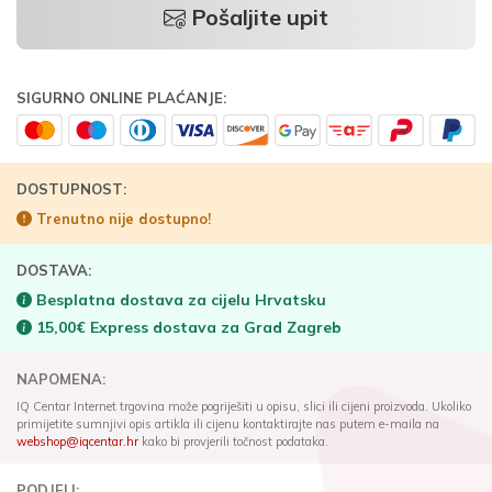
Pošaljite upit
SIGURNO ONLINE PLAĆANJE:
DOSTUPNOST:
Trenutno nije dostupno!
DOSTAVA:
Besplatna dostava za cijelu Hrvatsku
15,00€ Express dostava za Grad Zagreb
NAPOMENA:
IQ Centar Internet trgovina može pogriješiti u opisu, slici ili cijeni proizvoda. Ukoliko
primijetite sumnjivi opis artikla ili cijenu kontaktirajte nas putem e-maila na
webshop@iqcentar.hr
kako bi provjerili točnost podataka.
PODJELI: