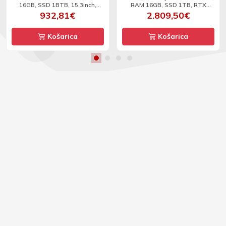
16GB, SSD 1BTB, 15.3inch,
RAM 16GB, SSD 1TB, RTX
WUXGA, DOS
5060, 16inch, WUXGA, 165Hz,
932,81€
2.809,50€
DOS
Košarica
Košarica