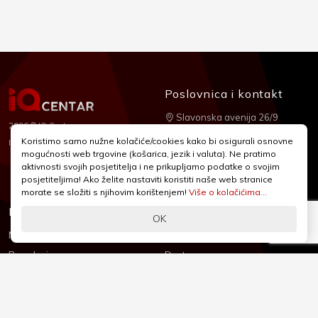
Poslovnica i kontakt
Slavonska avenija 26/9
2026 © IQ Centar
+385 1 2455 950
Koristimo samo nužne kolačiće/cookies kako bi osigurali osnovne
Nubilus
Izrada:
mogućnosti web trgovine (košarica, jezik i valuta). Ne pratimo
webshop@iqcentar.hr
aktivnosti svojih posjetitelja i ne prikupljamo podatke o svojim
Pon - Pet od 9 - 17h
posjetiteljima! Ako želite nastaviti koristiti naše web stranice
morate se složiti s njihovim korištenjem!
Više o kolačićima...
Informacije
Podrška
OK
Novosti & Promocije
Uvjeti poslovanja
Brandovi
Dostava
Kolačići (Cookies)
Oblici plaćanja
Izjava o sigurnosti
Izjava o privatnosti - GDPR
O nama
Reklamacije, povrati i prigovori