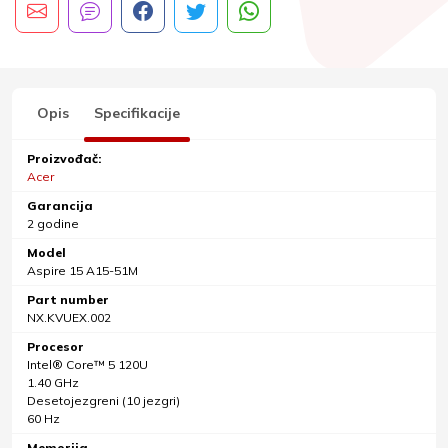
Opis
Specifikacije
Proizvođač:
Acer
Garancija
2 godine
Model
Aspire 15 A15-51M
Part number
NX.KVUEX.002
Procesor
Intel® Core™ 5 120U
1.40 GHz
Desetojezgreni (10 jezgri)
60 Hz
Memorija