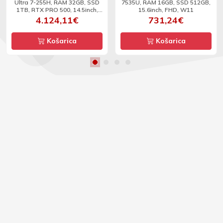
Ultra 7-255H, RAM 32GB, SSD
7535U, RAM 16GB, SSD 512GB,
1TB, RTX PRO 500, 14.5inch,
15.6inch, FHD, W11
WUXGA, W11P
4.124,11€
731,24€
Košarica
Košarica