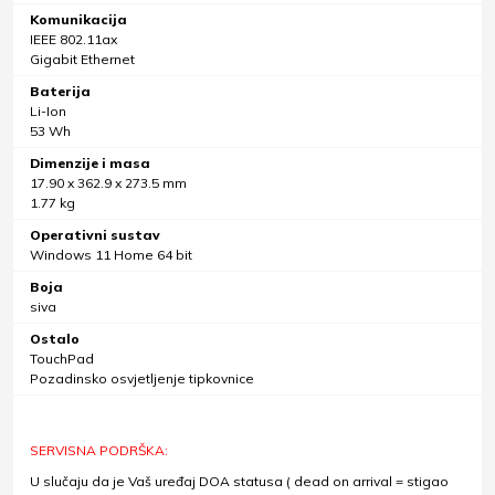
Komunikacija
IEEE 802.11ax
Gigabit Ethernet
Baterija
Li-Ion
53 Wh
Dimenzije i masa
17.90 x 362.9 x 273.5 mm
1.77 kg
Operativni sustav
Windows 11 Home 64 bit
Boja
siva
Ostalo
TouchPad
Pozadinsko osvjetljenje tipkovnice
SERVISNA PODRŠKA:
U slučaju da je Vaš uređaj DOA statusa ( dead on arrival = stigao