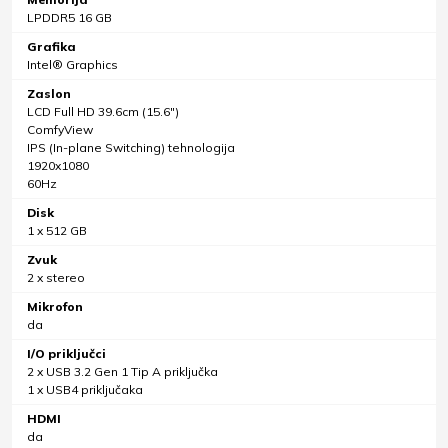
LPDDR5 16 GB
Grafika
Intel® Graphics
Zaslon
LCD Full HD 39.6cm (15.6")
ComfyView
IPS (In-plane Switching) tehnologija
1920x1080
60Hz
Disk
1 x 512 GB
Zvuk
2 x stereo
Mikrofon
da
I/O priključci
2 x USB 3.2 Gen 1 Tip A priključka
1 x USB4 priključaka
HDMI
da