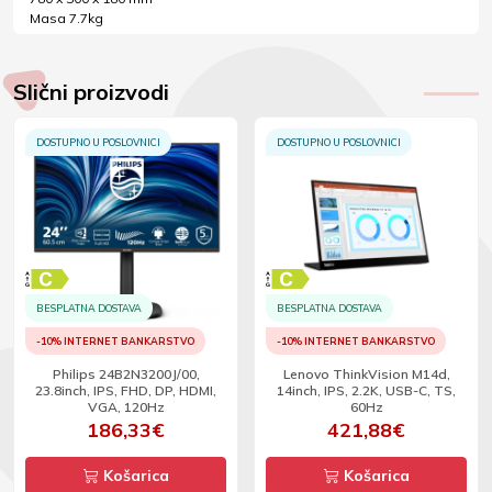
Masa 7.7kg
Slični proizvodi
DOSTUPNO U POSLOVNICI
DOSTUPNO U POSLOVNICI
BESPLATNA DOSTAVA
BESPLATNA DOSTAVA
-10% INTERNET BANKARSTVO
-10% INTERNET BANKARSTVO
Philips 24B2N3200J/00,
Lenovo ThinkVision M14d,
23.8inch, IPS, FHD, DP, HDMI,
14inch, IPS, 2.2K, USB-C, TS,
VGA, 120Hz
60Hz
186,33€
421,88€
Košarica
Košarica