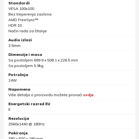
Standardi
VESA 100x100
Bez treperenja zaslona
AMD FreeSync™
HDR 10
Način rada za čitanje
Audio izlazi
3,5mm
Dimenzije i masa
Sa postoljem 699.9 x 508.1 x 226.5 mm
Sa postoljem 5.9kg
Potrošnja
24W
Napomena
Više detalja o proizvodu možete pronaći
ovdje.
Energetski razred EU
E
Rezolucija
2560x1440 @ 180Hz
Pakiranje
780 x 500 x 180 mm