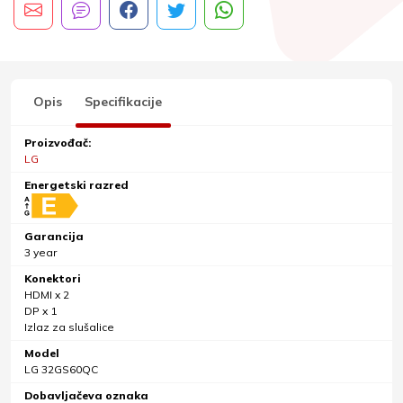
Opis
Specifikacije
Proizvođač:
LG
Energetski razred
Garancija
3 year
Konektori
HDMI x 2
DP x 1
Izlaz za slušalice
Model
LG 32GS60QC
Dobavljačeva oznaka