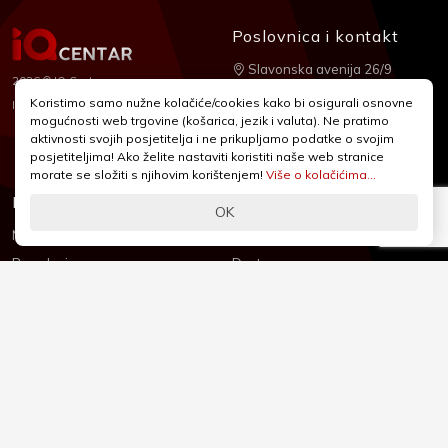
Poslovnica i kontakt
Slavonska avenija 26/9
2026 © IQ Centar
+385 1 2455 950
Koristimo samo nužne kolačiće/cookies kako bi osigurali osnovne
Nubilus
Izrada:
mogućnosti web trgovine (košarica, jezik i valuta). Ne pratimo
webshop@iqcentar.hr
aktivnosti svojih posjetitelja i ne prikupljamo podatke o svojim
Pon - Pet od 9 - 17h
posjetiteljima! Ako želite nastaviti koristiti naše web stranice
morate se složiti s njihovim korištenjem!
Više o kolačićima...
Informacije
Podrška
OK
Novosti & Promocije
Uvjeti poslovanja
Brandovi
Dostava
Kolačići (Cookies)
Oblici plaćanja
Izjava o sigurnosti
Izjava o privatnosti - GDPR
O nama
Reklamacije, povrati i prigovori
Česta pitanja
Jednostrani raskid ugovora
Kontakt