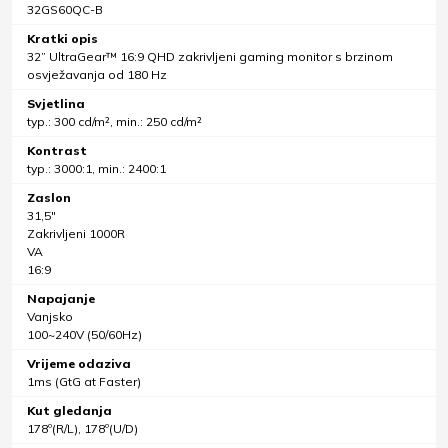
32GS60QC-B
Kratki opis
32” UltraGear™ 16:9 QHD zakrivljeni gaming monitor s brzinom
osvježavanja od 180 Hz
Svjetlina
typ.: 300 cd/m², min.: 250 cd/m²
Kontrast
typ.: 3000:1, min.: 2400:1
Zaslon
31,5"
Zakrivljeni 1000R
VA
16:9
Napajanje
Vanjsko
100~240V (50/60Hz)
Vrijeme odaziva
1ms (GtG at Faster)
Kut gledanja
178º(R/L), 178º(U/D)