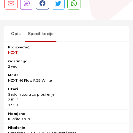
Opis
Specifikacije
Proizvođač:
NZXT
Garancija
2 year
Model
NZXT H6 Flow RGB White
Utori
Sedam utora za proširenje
2.5”: 2
3.5”: 1
Namjena
Kućište za PC
Hlađenje
Ugrađena 3x F120 RGB Core ventilatora