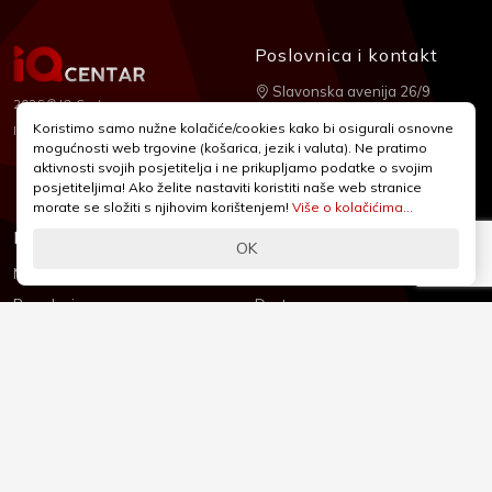
Poslovnica i kontakt
Slavonska avenija 26/9
2026 © IQ Centar
+385 1 2455 950
Koristimo samo nužne kolačiće/cookies kako bi osigurali osnovne
Nubilus
Izrada:
mogućnosti web trgovine (košarica, jezik i valuta). Ne pratimo
webshop@iqcentar.hr
aktivnosti svojih posjetitelja i ne prikupljamo podatke o svojim
Pon - Pet od 9 - 17h
posjetiteljima! Ako želite nastaviti koristiti naše web stranice
morate se složiti s njihovim korištenjem!
Više o kolačićima...
Informacije
Podrška
OK
Novosti & Promocije
Uvjeti poslovanja
Brandovi
Dostava
Kolačići (Cookies)
Oblici plaćanja
Izjava o sigurnosti
Izjava o privatnosti - GDPR
O nama
Reklamacije, povrati i prigovori
Česta pitanja
Jednostrani raskid ugovora
Kontakt