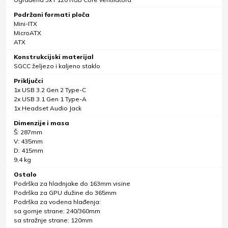
Podržani formati ploča
Mini-ITX
MicroATX
ATX
Konstrukcijski materijal
SGCC željezo i kaljeno staklo
Priključci
1x USB 3.2 Gen 2 Type-C
2x USB 3.1 Gen 1 Type-A
1x Headset Audio Jack
Dimenzije i masa
Š: 287mm
V: 435mm
D: 415mm
9,4 kg
Ostalo
Podrška za hladnjake do 163mm visine
Podrška za GPU dužine do 365mm
Podrška za vodena hlađenja:
sa gornje strane: 240/360mm
sa stražnje strane: 120mm